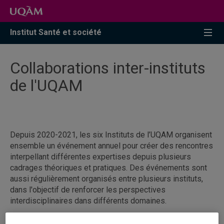
Accéder
Accéder
Accéder
à
au
à
la
menu
la
Institut Santé et société
recherche
pricipal
zone
centrale
Collaborations inter-instituts
de l'UQAM
Depuis 2020-2021, les six Instituts de l’UQAM organisent
ensemble un événement annuel pour créer des rencontres
interpellant différentes expertises depuis plusieurs
cadrages théoriques et pratiques. Des événements sont
aussi régulièrement organisés entre plusieurs instituts,
dans l'objectif de renforcer les perspectives
interdisciplinaires dans différents domaines.