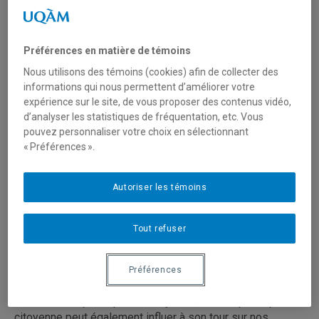
Pour accéder aux
précédentes éditions de cette activité
annuelle >>
Préférences en matière de témoins
Pour 2024-2025, le thème choisi est :
Nous utilisons des témoins (cookies) afin de collecter des
informations qui nous permettent d’améliorer votre
expérience sur le site, de vous proposer des contenus vidéo,
d’analyser les statistiques de fréquentation, etc. Vous
Savoirs et participation citoyenne face à un
pouvez personnaliser votre choix en sélectionnant
monde complexe en transformation
« Préférences ».
Autoriser les témoins
13 mars 2025, 9h à 12h, DR-200 (UQAM) et en ligne
Programme à venir
Tout refuser
INSCRIPTION >>
Préférences
Dans ce monde multipolaire, certains enjeux sociétaux
influencent la participation citoyenne, mais la participation
citoyenne peut également influer à son tour sur nos