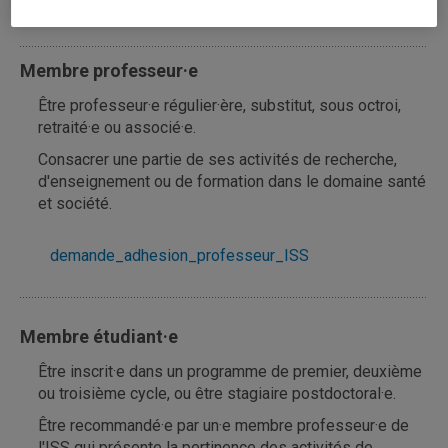
Conditions d'admission
Membre professeur·e
Être professeur·e régulier·ère, substitut, sous octroi,
retraité·e ou associé·e.
Consacrer une partie de ses activités de recherche,
d'enseignement ou de formation dans le domaine santé
et société.
demande_adhesion_professeur_ISS
Membre étudiant·e
Être inscrit·e dans un programme de premier, deuxième
ou troisième cycle, ou être stagiaire postdoctoral·e.
Être recommandé·e par un·e membre professeur·e de
l'ISS qui présente la pertinence des activités de