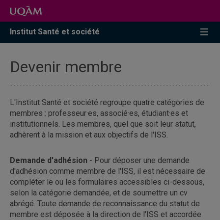
Accéder
Accéder
Accéder
à
au
à
la
menu
la
Institut Santé et société
recherche
pricipal
zone
centrale
Devenir membre
L'Institut Santé et société regroupe quatre catégories de
membres : professeur·es, associé·es, étudiant·es et
institutionnels. Les membres, quel que soit leur statut,
adhèrent à la mission et aux objectifs de l'ISS.
Demande d'adhésion
- Pour déposer une demande
d'adhésion comme membre de l'ISS, il est nécessaire de
compléter le ou les formulaires accessibles ci-dessous,
selon la catégorie demandée, et de soumettre un cv
abrégé. Toute demande de reconnaissance du statut de
membre est déposée à la direction de l'ISS et accordée