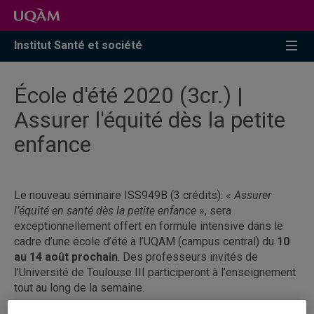
Accéder
Accéder
Accéder
à
au
à
la
menu
la
Institut Santé et société
recherche
pricipal
zone
centrale
École d'été 2020 (3cr.) |
Assurer l'équité dès la petite
enfance
Le nouveau séminaire ISS949B (3 crédits): «
Assurer
l’équité en santé dès la petite enfance
», sera
exceptionnellement offert en formule intensive dans le
cadre d’une école d’été à l’UQAM (campus central) du
10
au 14 août prochain
. Des professeurs invités de
l’Université de Toulouse III participeront à l’enseignement
tout au long de la semaine.